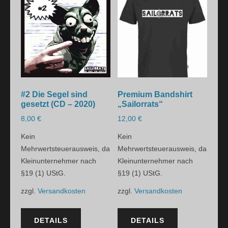
#2 Die Segel sind
Premium Bandshirt
gesetzt (CD – 2020)
„Sailorrats“
8,00
€
12,00
€
Kein
Kein
Mehrwertsteuerausweis, da
Mehrwertsteuerausweis, da
Kleinunternehmer nach
Kleinunternehmer nach
§19 (1) UStG.
§19 (1) UStG.
zzgl.
Versandkosten
zzgl.
Versandkosten
DETAILS
DETAILS