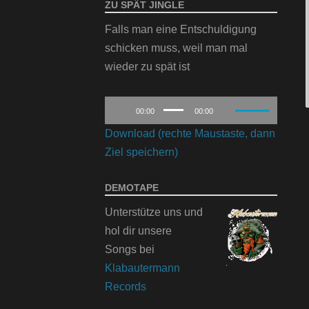
ZU SPÄT JINGLE
Falls man eine Entschuldigung
schicken muss, weil man mal
wieder zu spät ist
Audio-
Pfeiltasten
00:00
00:00
Player
Hoch/Runter
Download (rechte Maustaste, dann
benutzen,
Ziel speichern)
um
die
DEMOTAPE
Lautstärke
Unterstütze uns und
zu
hol dir unsere
regeln.
Songs bei
Klabautermann
Records