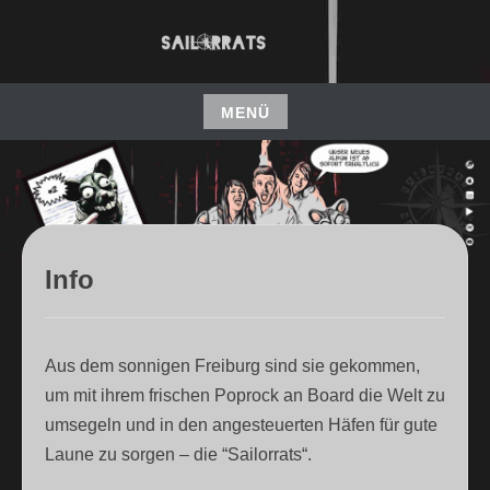
Zum
Inhalt
ALTERNATIVER POPROCK AUS FREIBURG
SAILORRATS
springen
MENÜ
Zum
Inhalt
springen
Info
Aus dem sonnigen Freiburg sind sie gekommen,
um mit ihrem frischen Poprock an Board die Welt zu
umsegeln und in den angesteuerten Häfen für gute
Laune zu sorgen – die “Sailorrats“.