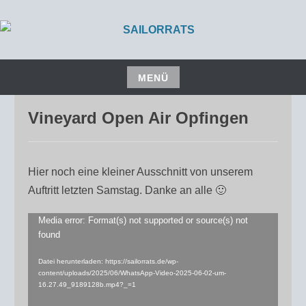
Zum
Inhalt
springen
ALTERNATIVER POPROCK AUS FREIBURG
SAILORRATS
MENÜ
JUNI 4, 2025
SAILORRATS
Zum
Vineyard Open Air Opfingen
Inhalt
springen
Hier noch eine kleiner Ausschnitt von unserem
Auftritt letzten Samstag. Danke an alle 🙂
Media error: Format(s) not supported or source(s) not
Video-
found
Player
Datei herunterladen: https://sailorrats.de/wp-
content/uploads/2025/06/WhatsApp-Video-2025-06-02-um-
16.27.49_9189128b.mp4?_=1